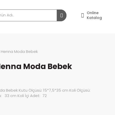
Online
Katalog
– Henna Moda Bebek
 Henna Moda Bebek
a Bebek Kutu Ölçüsü: 15*7,5*35 cm Koli Ölçüsü:
 33 cm Koli İçi Adet: 72