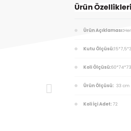
Ürün Özellikler
Ürün Açıklaması:
He
Kutu Ölçüsü:
15*7,5*
Koli Ölçüsü:
60*74*7
Ürün Ölçüsü:
33 cm
Koli İçi Adet:
72