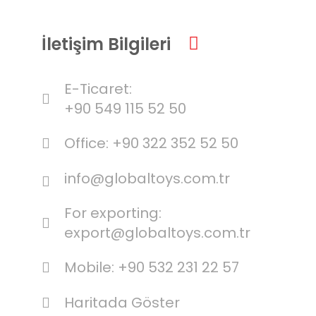
İletişim Bilgileri
E-Ticaret:
+90 549 115 52 50
Office: +90 322 352 52 50
info@globaltoys.com.tr
For exporting:
export@globaltoys.com.tr
Mobile: +90 532 231 22 57
Haritada Göster