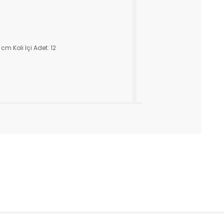
GL100491 – Kutulu
cm Koli İçi Adet: 12
Ürün Açıklaması: Bowli
Tüm Ürünler