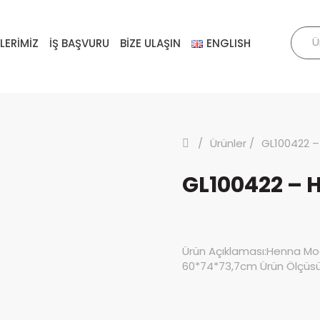
LERİMİZ
İŞ BAŞVURU
BİZE ULAŞIN
ENGLISH
Ürünler
GL100422 
GL100422 –
Ürün Açıklaması:Henna Mod
60*74*73,7cm Ürün Ölçüsü: