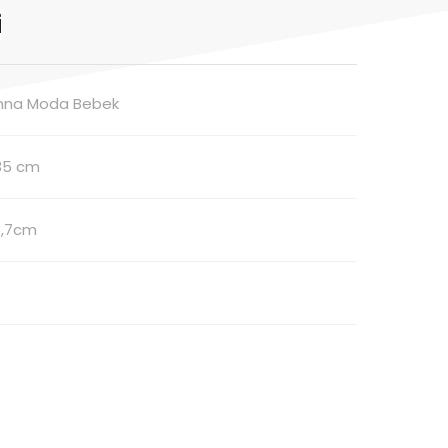
i
nna Moda Bebek
35 cm
3,7cm